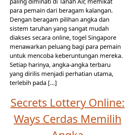
paling diminati di Tanah Air, memikat
para pemain dari beragam kalangan.
Dengan beragam pilihan angka dan
sistem taruhan yang sangat mudah
diakses secara online, togel Singapore
menawarkan peluang bagi para pemain
untuk mencoba keberuntungan mereka.
Setiap harinya, angka-angka terbaru
yang dirilis menjadi perhatian utama,
terlebih pada […]
Secrets Lottery Online:
Ways Cerdas Memilih