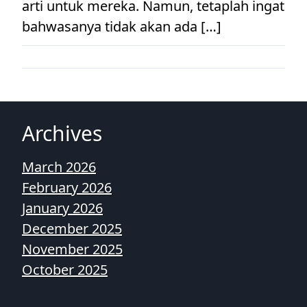
arti untuk mereka. Namun, tetaplah ingat
bahwasanya tidak akan ada […]
Archives
March 2026
February 2026
January 2026
December 2025
November 2025
October 2025