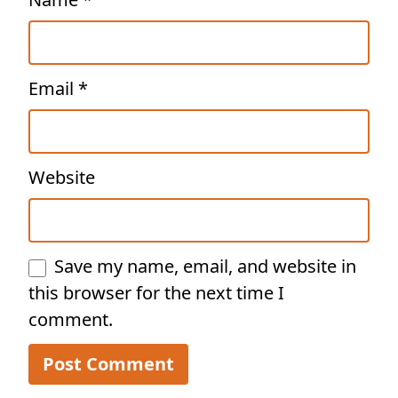
Email
*
Website
Save my name, email, and website in
this browser for the next time I
comment.