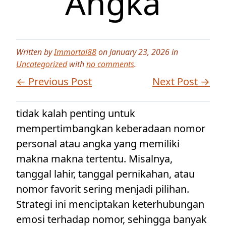
Angka
Written by
Immortal88
on January 23, 2026 in
Uncategorized
with
no comments
.
← Previous Post
Next Post →
tidak kalah penting untuk
mempertimbangkan keberadaan nomor
personal atau angka yang memiliki
makna makna tertentu. Misalnya,
tanggal lahir, tanggal pernikahan, atau
nomor favorit sering menjadi pilihan.
Strategi ini menciptakan keterhubungan
emosi terhadap nomor, sehingga banyak